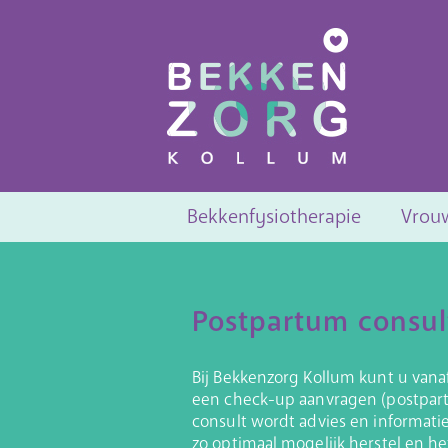
Bekkenfysiotherapie
Vrou
Postpartum consul
Bij Bekkenzorg Kollum kunt u vana
een check-up aanvragen (postpartu
consult wordt advies en informati
zo optimaal mogelijk herstel en h