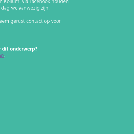
in Kollum. Via Facebook houden
 dag we aanwezig zijn.
 Neem gerust contact op voor
r dit onderwerp?
op
.