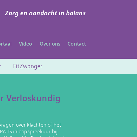
Zorg en aandacht in balans
rtaal
Video
Over ons
Contact
®
FitZwanger
r Verloskundig
vragen over klachten of het
RATIS inloopspreekuur bij