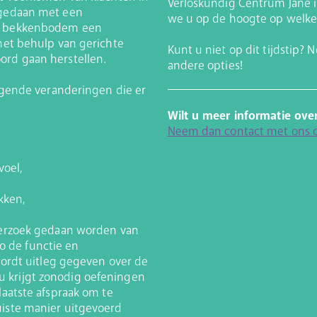
Verloskundig Centrum Jane 
 gedaan met een
we u op de hoogte op welke
de bekkenbodem een
 met behulp van gerichte
Kunt u niet op dit tijdstip?
rd gaan herstellen.
andere opties!
olgende veranderingen die er
Wilt u meer informatie ove
Neem dan contact met ons 
voel,
kken,
nderzoek gedaan worden van
 de functie en
 wordt uitleg gegeven over de
 krijgt zonodig oefeningen
laatste afspraak om te
uiste manier uitgevoerd