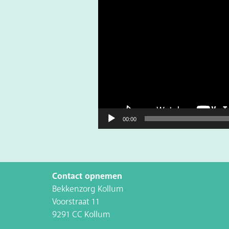
00:00
Contact opnemen
Bekkenzorg Kollum
Voorstraat 11
9291 CC Kollum