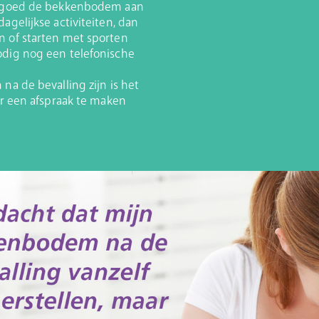
om goed de bekkenbodem aan
agelijkse activiteiten, dan
n of starten met sporten
odig nog een telefonische
na de bevalling zijn is het
er een afspraak te maken