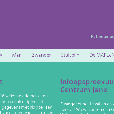
Patiëntenpo
w
Man
Zwanger
Stuitpijn
De MAPLe
t
Inloopspreekuu
Centrum Jane
f 6 weken na de bevalling
m consult). Tijdens dit
Zwanger of net bevallen en 
e gegevens met als doel een
herstel? Wij verzorgen een G
et voorkomen van klachten in